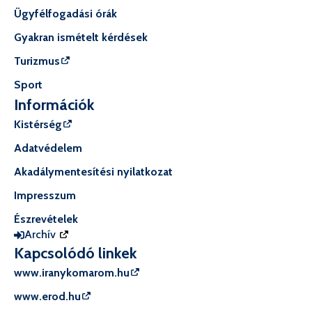
Ügyfélfogadási órák
Gyakran ismételt kérdések
Turizmus
Sport
Információk
Kistérség
Adatvédelem
Akadálymentesítési nyilatkozat
Impresszum
Észrevételek
Archív
Kapcsolódó linkek
www.iranykomarom.hu
www.erod.hu