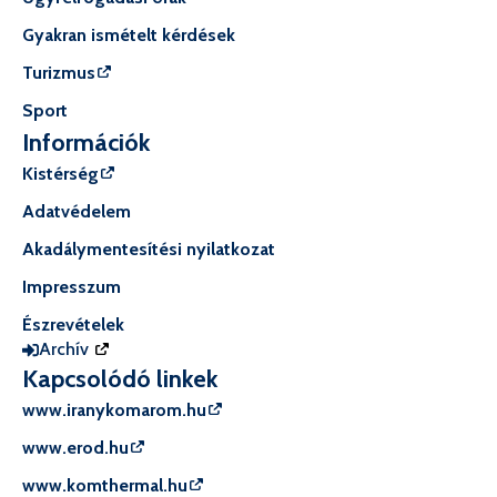
Gyakran ismételt kérdések
Turizmus
Sport
Információk
Kistérség
Adatvédelem
Akadálymentesítési nyilatkozat
Impresszum
Észrevételek
Archív
Kapcsolódó linkek
www.iranykomarom.hu
www.erod.hu
www.komthermal.hu