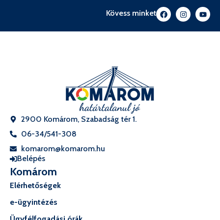
Kövess minket
2900 Komárom, Szabadság tér 1.
06-34/541-308
komarom@komarom.hu
Belépés
Komárom
Elérhetőségek
e-ügyintézés
Ügyfélfogadási órák