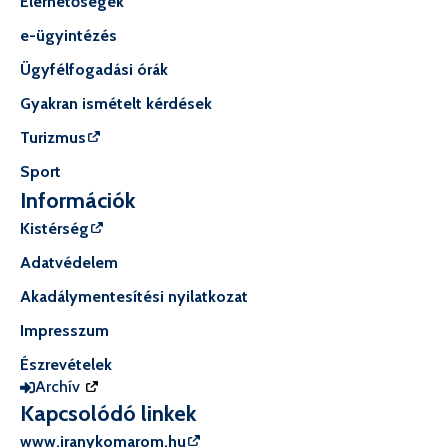
Elérhetőségek
e-ügyintézés
Ügyfélfogadási órák
Gyakran ismételt kérdések
Turizmus
Sport
Információk
Kistérség
Adatvédelem
Akadálymentesítési nyilatkozat
Impresszum
Észrevételek
Archív
Kapcsolódó linkek
www.iranykomarom.hu