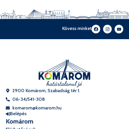
Kövess minket
2900 Komárom, Szabadság tér 1.
06-34/541-308
komarom@komarom.hu
Belépés
Komárom