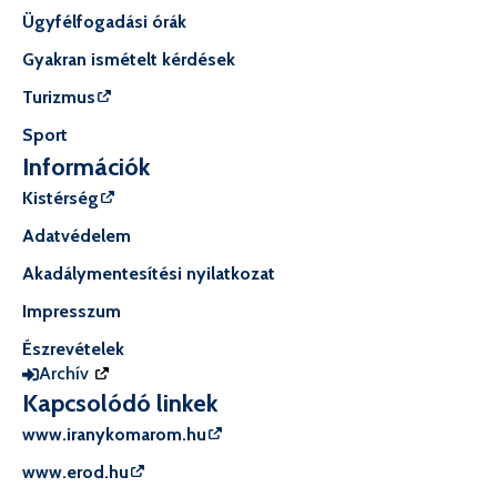
Ügyfélfogadási órák
Gyakran ismételt kérdések
Turizmus
Sport
Információk
Kistérség
Adatvédelem
Akadálymentesítési nyilatkozat
Impresszum
Észrevételek
Archív
Kapcsolódó linkek
www.iranykomarom.hu
www.erod.hu