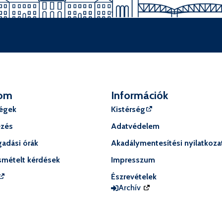
om
Információk
ségek
Kistérség
ézés
Adatvédelem
adási órák
Akadálymentesítési nyilatkoza
smételt kérdések
Impresszum
Észrevételek
Archív