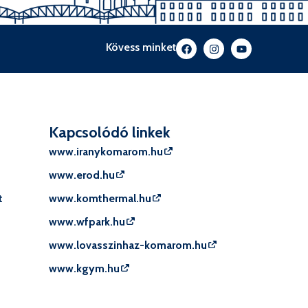
Kövess minket
Kapcsolódó linkek
www.iranykomarom.hu
www.erod.hu
t
www.komthermal.hu
www.wfpark.hu
www.lovasszinhaz-komarom.hu
www.kgym.hu