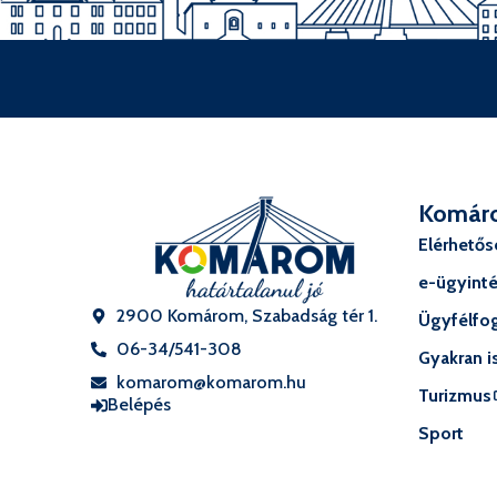
Komár
Elérhető
e-ügyint
2900 Komárom, Szabadság tér 1.
Ügyfélfog
06-34/541-308
Gyakran i
komarom@komarom.hu
Turizmus
Belépés
Sport