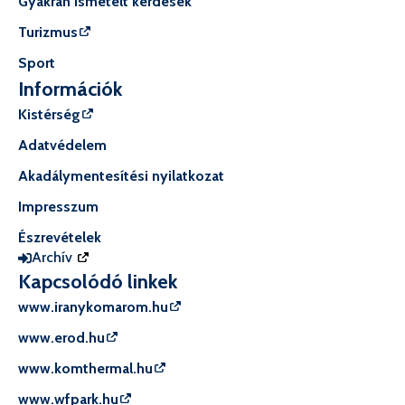
Gyakran ismételt kérdések
Turizmus
Sport
Információk
Kistérség
Adatvédelem
Akadálymentesítési nyilatkozat
Impresszum
Észrevételek
Archív
Kapcsolódó linkek
www.iranykomarom.hu
www.erod.hu
www.komthermal.hu
www.wfpark.hu