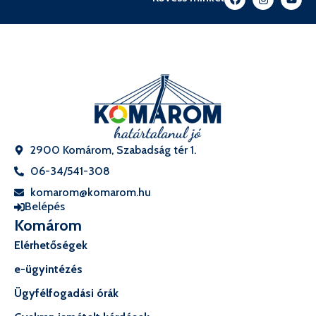
2900 Komárom, Szabadság tér 1.
06-34/541-308
komarom@komarom.hu
Belépés
Komárom
Elérhetőségek
e-ügyintézés
Ügyfélfogadási órák