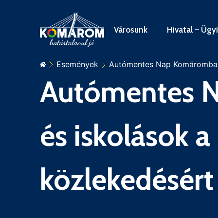
Városunk
Hivatal – Ügy
Események
Autómentes Nap Komáromban 
Autómentes 
és iskolások 
közlekedésért