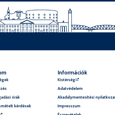
om
Információk
ségek
Kistérség
ézés
Adatvédelem
adási órák
Akadálymentesítési nyilatkoza
smételt kérdések
Impresszum
Észrevételek