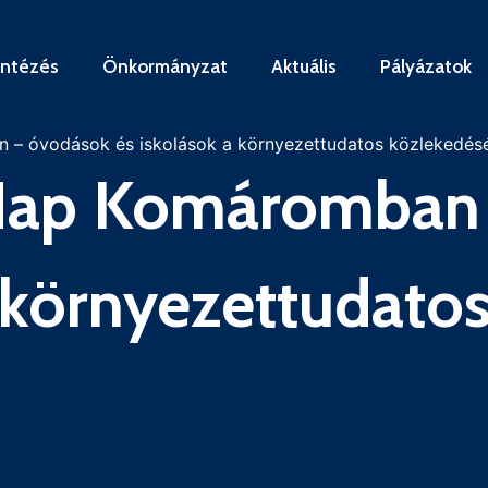
intézés
Önkormányzat
Aktuális
Pályázatok
– óvodások és iskolások a környezettudatos közlekedés
Nap Komáromban 
a környezettudato