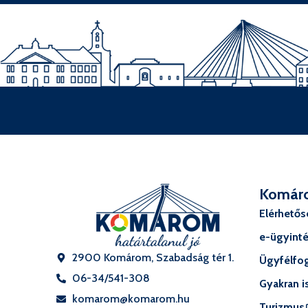
Komár
Elérhető
e-ügyint
2900 Komárom, Szabadság tér 1.
Ügyfélfog
06-34/541-308
Gyakran i
komarom@komarom.hu
Turizmus