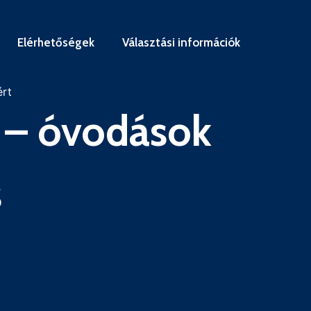
Elérhetőségek
Választási információk
ért
– óvodások
s