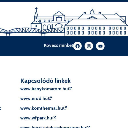
Kövess minket
Kapcsolódó linkek
www.iranykomarom.hu
www.erod.hu
t
www.komthermal.hu
www.wfpark.hu
www.lovasszinhaz-komarom.hu