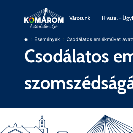
Városunk
Hivatal – Ügy
Események
Csodálatos emlékművet avat
Csodálatos em
szomszédság