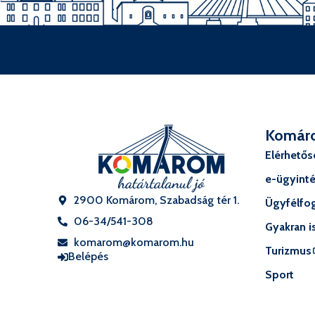
Komár
Elérhető
e-ügyint
2900 Komárom, Szabadság tér 1.
Ügyfélfog
06-34/541-308
Gyakran i
komarom@komarom.hu
Turizmus
Belépés
Sport