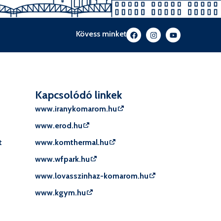
Kövess minket
Kapcsolódó linkek
www.iranykomarom.hu
www.erod.hu
t
www.komthermal.hu
www.wfpark.hu
www.lovasszinhaz-komarom.hu
www.kgym.hu