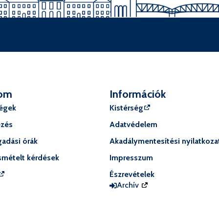
om
Információk
ségek
Kistérség
ézés
Adatvédelem
adási órák
Akadálymentesítési nyilatkoza
smételt kérdések
Impresszum
Észrevételek
Archív