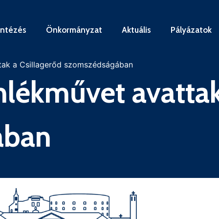
intézés
Önkormányzat
Aktuális
Pályázatok
tak a Csillagerőd szomszédságában
lékművet avattak
ában