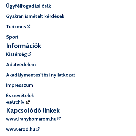
Ügyfélfogadási órák
Gyakran ismételt kérdések
Turizmus
Sport
Információk
Kistérség
Adatvédelem
Akadálymentesítési nyilatkozat
Impresszum
Észrevételek
Archív
Kapcsolódó linkek
www.iranykomarom.hu
www.erod.hu