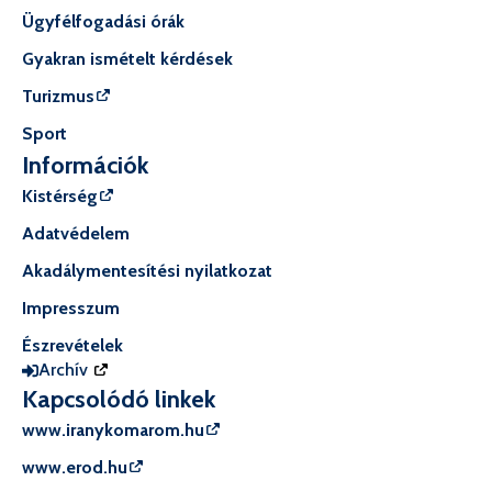
Ügyfélfogadási órák
Gyakran ismételt kérdések
Turizmus
Sport
Információk
Kistérség
Adatvédelem
Akadálymentesítési nyilatkozat
Impresszum
Észrevételek
Archív
Kapcsolódó linkek
www.iranykomarom.hu
www.erod.hu