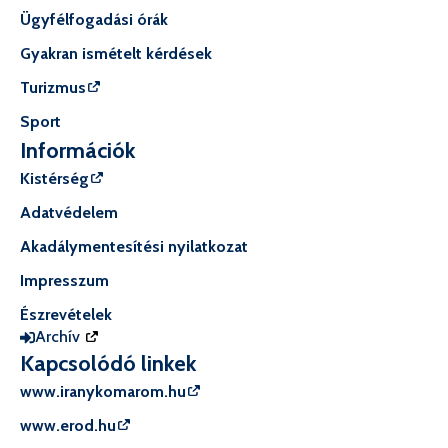
Ügyfélfogadási órák
Gyakran ismételt kérdések
Turizmus
Sport
Információk
Kistérség
Adatvédelem
Akadálymentesítési nyilatkozat
Impresszum
Észrevételek
Archív
Kapcsolódó linkek
www.iranykomarom.hu
www.erod.hu