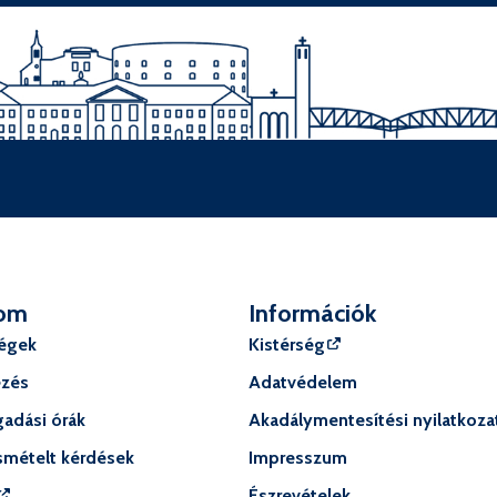
om
Információk
ségek
Kistérség
ézés
Adatvédelem
adási órák
Akadálymentesítési nyilatkoza
smételt kérdések
Impresszum
Észrevételek