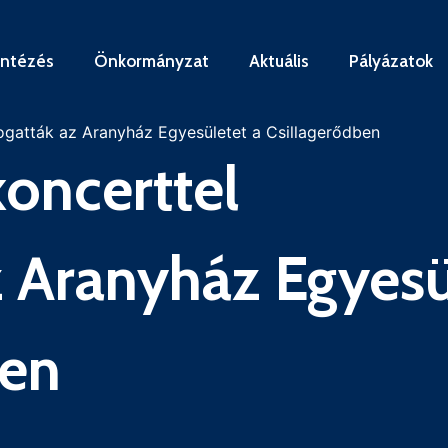
intézés
Önkormányzat
Aktuális
Pályázatok
ogatták az Aranyház Egyesületet a Csillagerődben
koncerttel
 Aranyház Egyesü
ben