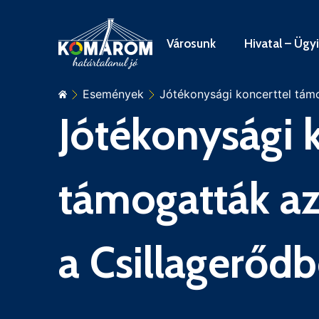
Városunk
Hivatal – Ügy
Események
Jótékonysági koncerttel tám
Jótékonysági 
támogatták az
a Csillagerőd