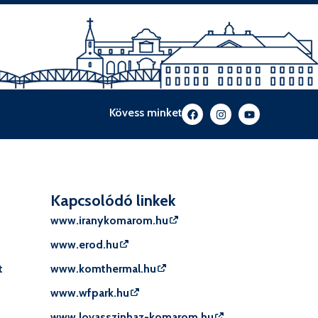
Kövess minket
Kapcsolódó linkek
www.iranykomarom.hu
www.erod.hu
t
www.komthermal.hu
www.wfpark.hu
www.lovasszinhaz-komarom.hu