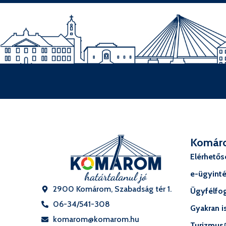
Komár
Elérhető
e-ügyint
2900 Komárom, Szabadság tér 1.
Ügyfélfog
06-34/541-308
Gyakran i
komarom@komarom.hu
Turizmus