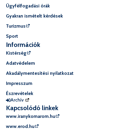
Ügyfélfogadási órák
Gyakran ismételt kérdések
Turizmus
Sport
Információk
Kistérség
Adatvédelem
Akadálymentesítési nyilatkozat
Impresszum
Észrevételek
Archív
Kapcsolódó linkek
www.iranykomarom.hu
www.erod.hu