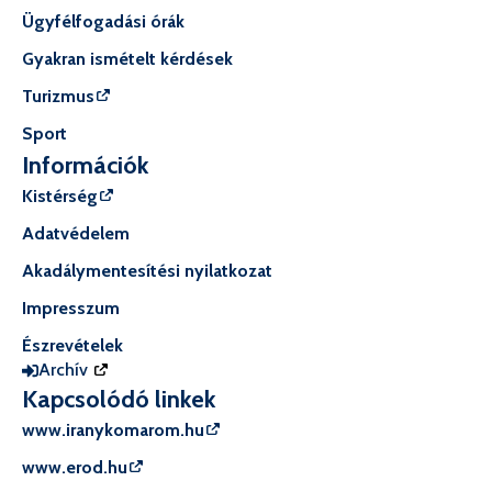
Ügyfélfogadási órák
Gyakran ismételt kérdések
Turizmus
Sport
Információk
Kistérség
Adatvédelem
Akadálymentesítési nyilatkozat
Impresszum
Észrevételek
Archív
Kapcsolódó linkek
www.iranykomarom.hu
www.erod.hu