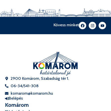
Kövess minket
2900 Komárom, Szabadság tér 1.
06-34/541-308
komarom@komarom.hu
Belépés
Komárom