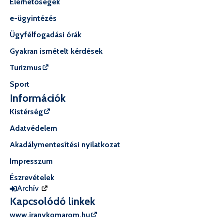
Elérhetőségek
e-ügyintézés
Ügyfélfogadási órák
Gyakran ismételt kérdések
Turizmus
Sport
Információk
Kistérség
Adatvédelem
Akadálymentesítési nyilatkozat
Impresszum
Észrevételek
Archív
Kapcsolódó linkek
www.iranykomarom.hu