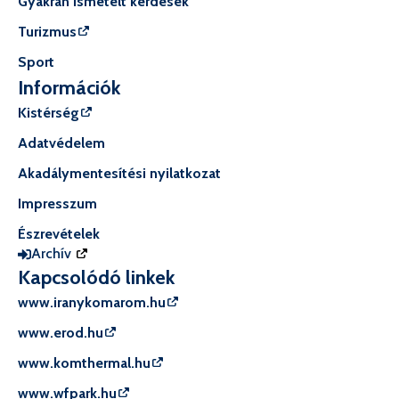
Gyakran ismételt kérdések
Turizmus
Sport
Információk
Kistérség
Adatvédelem
Akadálymentesítési nyilatkozat
Impresszum
Észrevételek
Archív
Kapcsolódó linkek
www.iranykomarom.hu
www.erod.hu
www.komthermal.hu
www.wfpark.hu