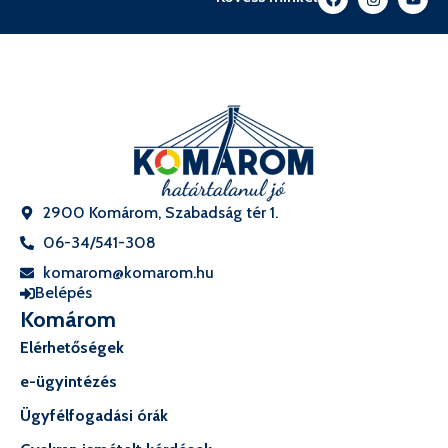
2900 Komárom, Szabadság tér 1.
06-34/541-308
komarom@komarom.hu
Belépés
Komárom
Elérhetőségek
e-ügyintézés
Ügyfélfogadási órák