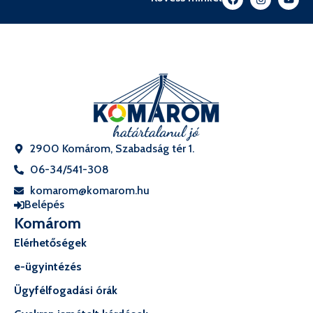
2900 Komárom, Szabadság tér 1.
06-34/541-308
komarom@komarom.hu
Belépés
Komárom
Elérhetőségek
e-ügyintézés
Ügyfélfogadási órák