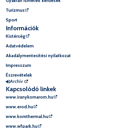
Gyakran ismételt kérdések
Turizmus
Sport
Információk
Kistérség
Adatvédelem
Akadálymentesítési nyilatkozat
Impresszum
Észrevételek
Archív
Kapcsolódó linkek
www.iranykomarom.hu
www.erod.hu
www.komthermal.hu
www.wfpark.hu