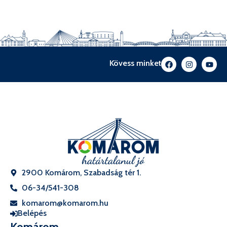
Kövess minket
2900 Komárom, Szabadság tér 1.
06-34/541-308
komarom@komarom.hu
Belépés
Komárom