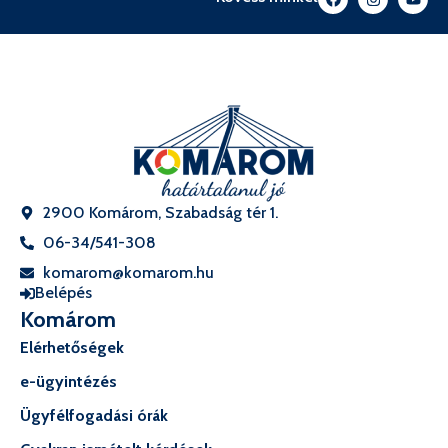
2900 Komárom, Szabadság tér 1.
06-34/541-308
komarom@komarom.hu
Belépés
Komárom
Elérhetőségek
e-ügyintézés
Ügyfélfogadási órák