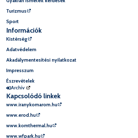
Gyakran ismételt kérdések
Turizmus
Sport
Információk
Kistérség
Adatvédelem
Akadálymentesítési nyilatkozat
Impresszum
Észrevételek
Archív
Kapcsolódó linkek
www.iranykomarom.hu
www.erod.hu
www.komthermal.hu
www.wfpark.hu