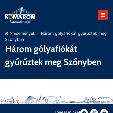
Események
Három gólyafiókát gyűrűztek meg
Szőnyben
Három gólyafiókát
gyűrűztek meg Szőnyben
Kövess minket