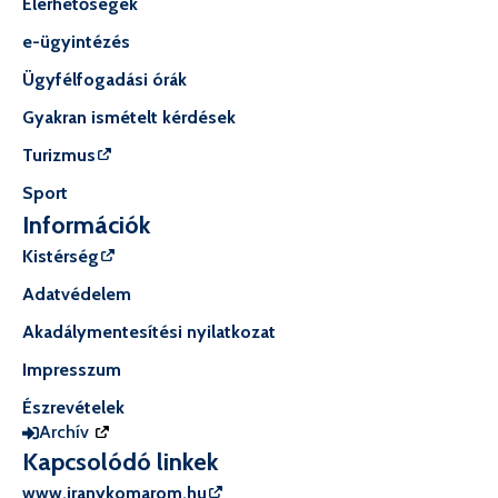
Elérhetőségek
e-ügyintézés
Ügyfélfogadási órák
Gyakran ismételt kérdések
Turizmus
Sport
Információk
Kistérség
Adatvédelem
Akadálymentesítési nyilatkozat
Impresszum
Észrevételek
Archív
Kapcsolódó linkek
www.iranykomarom.hu