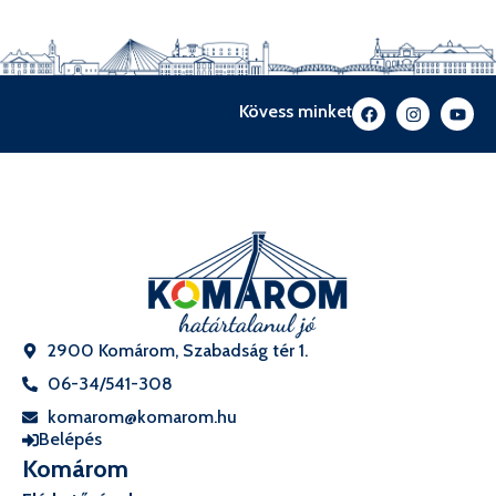
Kövess minket
2900 Komárom, Szabadság tér 1.
06-34/541-308
komarom@komarom.hu
Belépés
Komárom