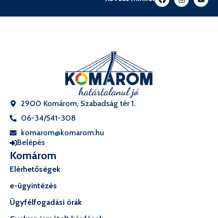
2900 Komárom, Szabadság tér 1.
06-34/541-308
komarom@komarom.hu
Belépés
Komárom
Elérhetőségek
e-ügyintézés
Ügyfélfogadási órák