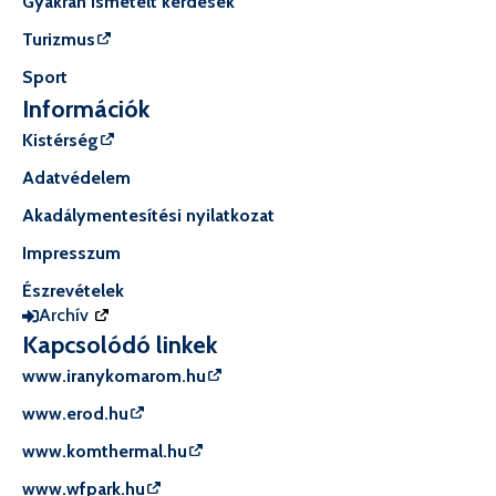
Gyakran ismételt kérdések
Turizmus
Sport
Információk
Kistérség
Adatvédelem
Akadálymentesítési nyilatkozat
Impresszum
Észrevételek
Archív
Kapcsolódó linkek
www.iranykomarom.hu
www.erod.hu
www.komthermal.hu
www.wfpark.hu