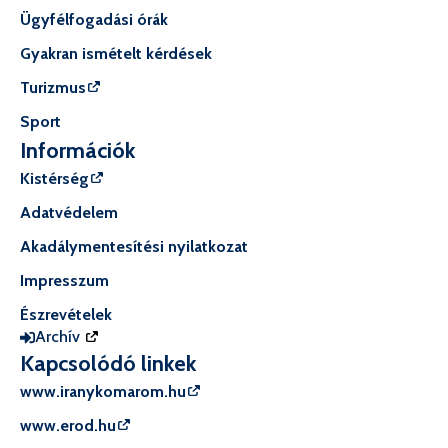
Ügyfélfogadási órák
Gyakran ismételt kérdések
Turizmus
Sport
Információk
Kistérség
Adatvédelem
Akadálymentesítési nyilatkozat
Impresszum
Észrevételek
Archív
Kapcsolódó linkek
www.iranykomarom.hu
www.erod.hu