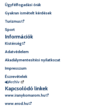
Ügyfélfogadási órák
Gyakran ismételt kérdések
Turizmus
Sport
Információk
Kistérség
Adatvédelem
Akadálymentesítési nyilatkozat
Impresszum
Észrevételek
Archív
Kapcsolódó linkek
www.iranykomarom.hu
www.erod.hu