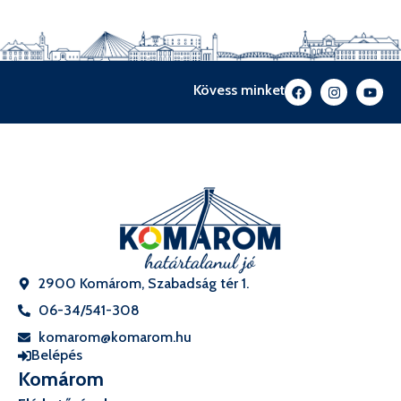
Kövess minket
2900 Komárom, Szabadság tér 1.
06-34/541-308
komarom@komarom.hu
Belépés
Komárom