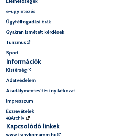
Elérhetőségek
e-ügyintézés
Ügyfélfogadási órák
Gyakran ismételt kérdések
Turizmus
Sport
Információk
Kistérség
Adatvédelem
Akadálymentesítési nyilatkozat
Impresszum
Észrevételek
Archív
Kapcsolódó linkek
www.iranykomarom.hu