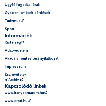
Ügyfélfogadási órák
Gyakran ismételt kérdések
Turizmus
Sport
Információk
Kistérség
Adatvédelem
Akadálymentesítési nyilatkozat
Impresszum
Észrevételek
Archív
Kapcsolódó linkek
www.iranykomarom.hu
www.erod.hu