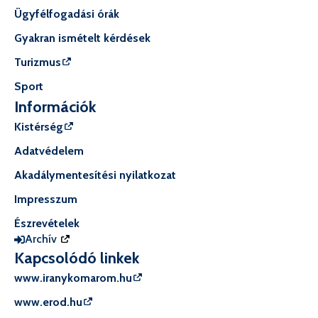
Ügyfélfogadási órák
Gyakran ismételt kérdések
Turizmus
Sport
Információk
Kistérség
Adatvédelem
Akadálymentesítési nyilatkozat
Impresszum
Észrevételek
Archív
Kapcsolódó linkek
www.iranykomarom.hu
www.erod.hu