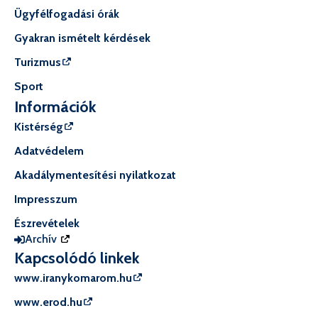
Ügyfélfogadási órák
Gyakran ismételt kérdések
Turizmus
Sport
Információk
Kistérség
Adatvédelem
Akadálymentesítési nyilatkozat
Impresszum
Észrevételek
Archív
Kapcsolódó linkek
www.iranykomarom.hu
www.erod.hu