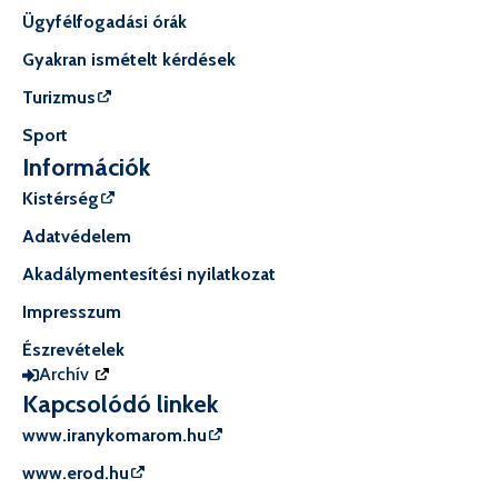
Ügyfélfogadási órák
Gyakran ismételt kérdések
Turizmus
Sport
Információk
Kistérség
Adatvédelem
Akadálymentesítési nyilatkozat
Impresszum
Észrevételek
Archív
Kapcsolódó linkek
www.iranykomarom.hu
www.erod.hu