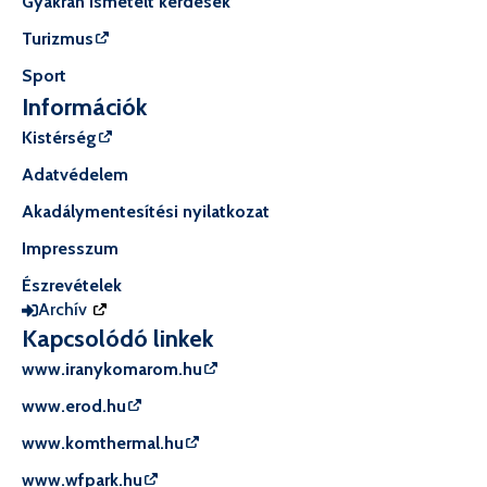
Gyakran ismételt kérdések
Turizmus
Sport
Információk
Kistérség
Adatvédelem
Akadálymentesítési nyilatkozat
Impresszum
Észrevételek
Archív
Kapcsolódó linkek
www.iranykomarom.hu
www.erod.hu
www.komthermal.hu
www.wfpark.hu