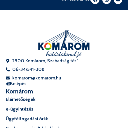
2900 Komárom, Szabadság tér 1.
06-34/541-308
komarom@komarom.hu
Belépés
Komárom
Elérhetőségek
e-ügyintézés
Ügyfélfogadási órák