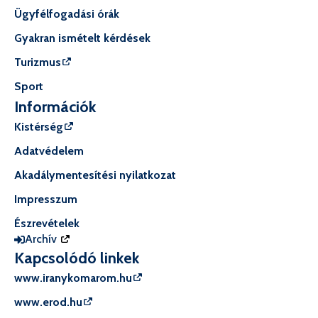
Ügyfélfogadási órák
Gyakran ismételt kérdések
Turizmus
Sport
Információk
Kistérség
Adatvédelem
Akadálymentesítési nyilatkozat
Impresszum
Észrevételek
Archív
Kapcsolódó linkek
www.iranykomarom.hu
www.erod.hu