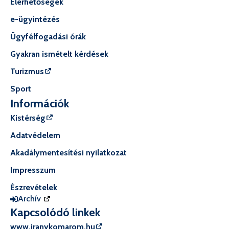
Elérhetőségek
e-ügyintézés
Ügyfélfogadási órák
Gyakran ismételt kérdések
Turizmus
Sport
Információk
Kistérség
Adatvédelem
Akadálymentesítési nyilatkozat
Impresszum
Észrevételek
Archív
Kapcsolódó linkek
www.iranykomarom.hu