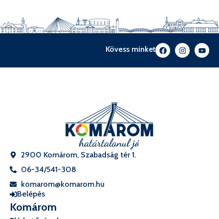
Kövess minket
2900 Komárom, Szabadság tér 1.
06-34/541-308
komarom@komarom.hu
Belépés
Komárom