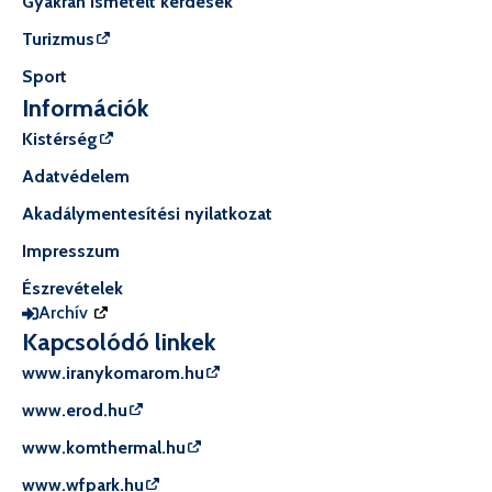
Gyakran ismételt kérdések
Turizmus
Sport
Információk
Kistérség
Adatvédelem
Akadálymentesítési nyilatkozat
Impresszum
Észrevételek
Archív
Kapcsolódó linkek
www.iranykomarom.hu
www.erod.hu
www.komthermal.hu
www.wfpark.hu