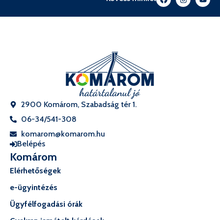
2900 Komárom, Szabadság tér 1.
06-34/541-308
komarom@komarom.hu
Belépés
Komárom
Elérhetőségek
e-ügyintézés
Ügyfélfogadási órák