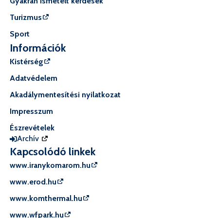
Gyakran ismételt kérdések
Turizmus
Sport
Információk
Kistérség
Adatvédelem
Akadálymentesítési nyilatkozat
Impresszum
Észrevételek
Archív
Kapcsolódó linkek
www.iranykomarom.hu
www.erod.hu
www.komthermal.hu
www.wfpark.hu