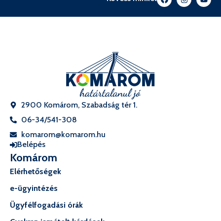
2900 Komárom, Szabadság tér 1.
06-34/541-308
komarom@komarom.hu
Belépés
Komárom
Elérhetőségek
e-ügyintézés
Ügyfélfogadási órák