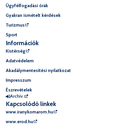
Ügyfélfogadási órák
Gyakran ismételt kérdések
Turizmus
Sport
Információk
Kistérség
Adatvédelem
Akadálymentesítési nyilatkozat
Impresszum
Észrevételek
Archív
Kapcsolódó linkek
www.iranykomarom.hu
www.erod.hu