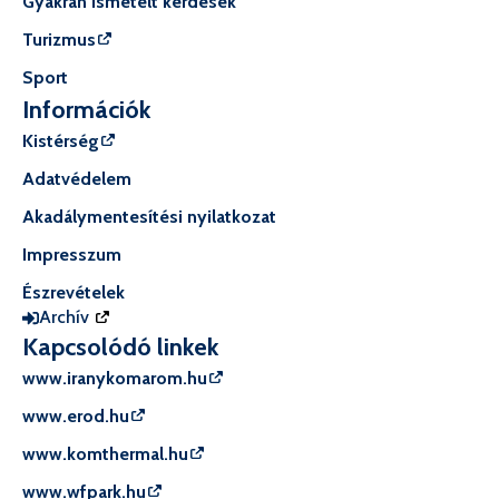
Gyakran ismételt kérdések
Turizmus
Sport
Információk
Kistérség
Adatvédelem
Akadálymentesítési nyilatkozat
Impresszum
Észrevételek
Archív
Kapcsolódó linkek
www.iranykomarom.hu
www.erod.hu
www.komthermal.hu
www.wfpark.hu