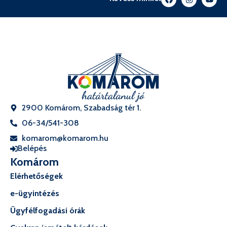
2900 Komárom, Szabadság tér 1.
06-34/541-308
komarom@komarom.hu
Belépés
Komárom
Elérhetőségek
e-ügyintézés
Ügyfélfogadási órák