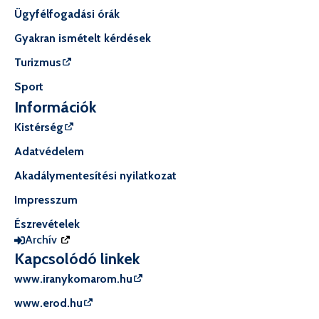
Ügyfélfogadási órák
Gyakran ismételt kérdések
Turizmus
Sport
Információk
Kistérség
Adatvédelem
Akadálymentesítési nyilatkozat
Impresszum
Észrevételek
Archív
Kapcsolódó linkek
www.iranykomarom.hu
www.erod.hu