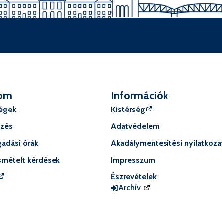
om
Információk
ségek
Kistérség
ézés
Adatvédelem
adási órák
Akadálymentesítési nyilatkoza
smételt kérdések
Impresszum
Észrevételek
Archív