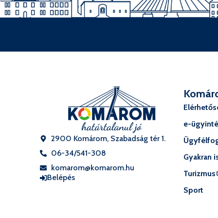
Komár
Elérhető
e-ügyint
2900 Komárom, Szabadság tér 1.
Ügyfélfog
06-34/541-308
Gyakran i
komarom@komarom.hu
Turizmus
Belépés
Sport