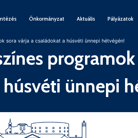
intézés
Önkormányzat
Aktuális
Pályázatok
 sora várja a családokat a húsvéti ünnepi hétvégén!
zínes programok 
a húsvéti ünnepi h