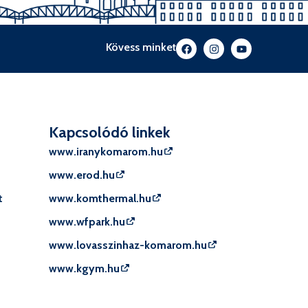
Kövess minket
Kapcsolódó linkek
www.iranykomarom.hu
www.erod.hu
t
www.komthermal.hu
www.wfpark.hu
www.lovasszinhaz-komarom.hu
www.kgym.hu