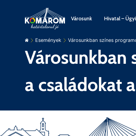
Városunk
Hivatal – Ügy
Események
Városunkban színes programok
Városunkban s
a családokat 