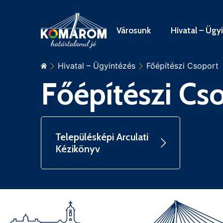
Városunk
Hivatal – Ügy
Hivatal – Ügyintézés
Főépítészi Csoport
Főépítészi Cs
Településképi Arculati
Kézikönyv