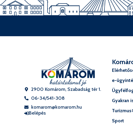
Komár
Elérhető
e-ügyint
2900 Komárom, Szabadság tér 1.
Ügyfélfog
06-34/541-308
Gyakran i
komarom@komarom.hu
Turizmus
Belépés
Sport