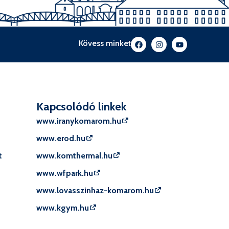
Kövess minket
Kapcsolódó linkek
www.iranykomarom.hu
www.erod.hu
t
www.komthermal.hu
www.wfpark.hu
www.lovasszinhaz-komarom.hu
www.kgym.hu