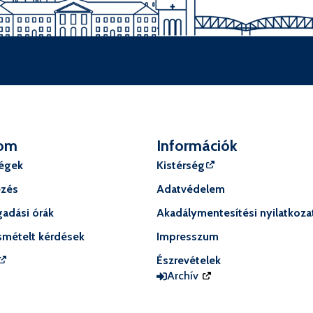
om
Információk
ségek
Kistérség
ézés
Adatvédelem
adási órák
Akadálymentesítési nyilatkoza
smételt kérdések
Impresszum
Észrevételek
Archív