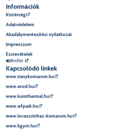
Információk
Kistérség
Adatvédelem
Akadálymentesítési nyilatkozat
Impresszum
Észrevételek
Archív
Kapcsolódó linkek
www.iranykomarom.hu
www.erod.hu
www.komthermal.hu
www.wfpark.hu
www.lovasszinhaz-komarom.hu
www.kgym.hu