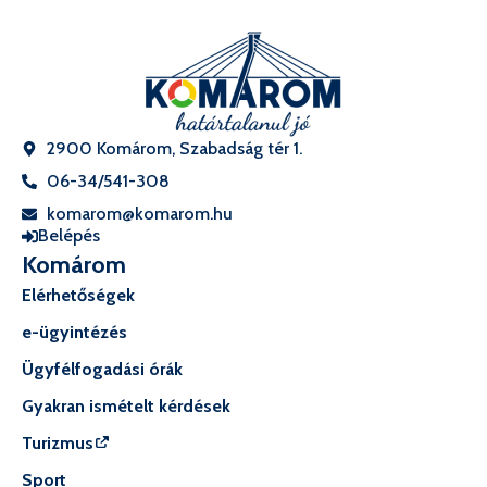
2900 Komárom, Szabadság tér 1.
06-34/541-308
komarom@komarom.hu
Belépés
Komárom
Elérhetőségek
e-ügyintézés
Ügyfélfogadási órák
Gyakran ismételt kérdések
Turizmus
Sport