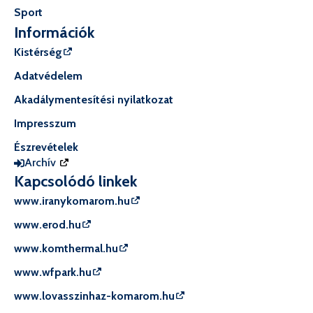
Sport
Információk
Kistérség
Adatvédelem
Akadálymentesítési nyilatkozat
Impresszum
Észrevételek
Archív
Kapcsolódó linkek
www.iranykomarom.hu
www.erod.hu
www.komthermal.hu
www.wfpark.hu
www.lovasszinhaz-komarom.hu