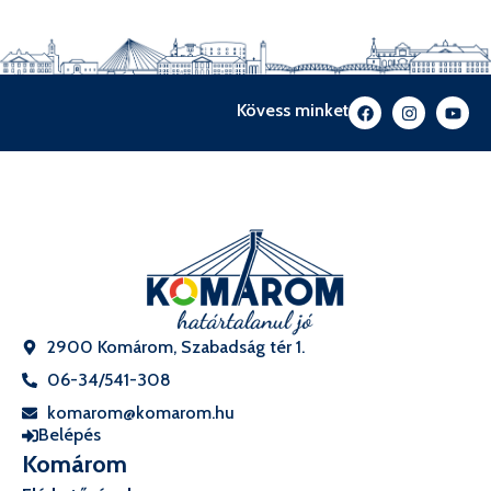
Kövess minket
2900 Komárom, Szabadság tér 1.
06-34/541-308
komarom@komarom.hu
Belépés
Komárom