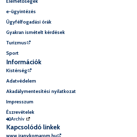
Elérhetőségek
e-ügyintézés
Ügyfélfogadási órák
Gyakran ismételt kérdések
Turizmus
Sport
Információk
Kistérség
Adatvédelem
Akadálymentesítési nyilatkozat
Impresszum
Észrevételek
Archív
Kapcsolódó linkek
www.iranykomarom.hu