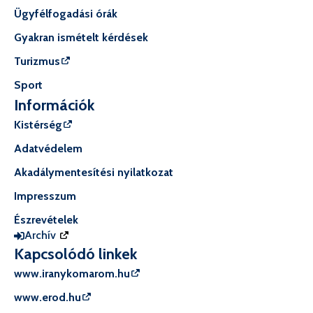
Ügyfélfogadási órák
Gyakran ismételt kérdések
Turizmus
Sport
Információk
Kistérség
Adatvédelem
Akadálymentesítési nyilatkozat
Impresszum
Észrevételek
Archív
Kapcsolódó linkek
www.iranykomarom.hu
www.erod.hu