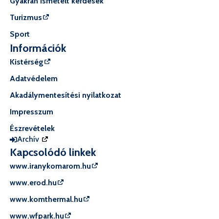
Gyakran ismételt kérdések
Turizmus
Sport
Információk
Kistérség
Adatvédelem
Akadálymentesítési nyilatkozat
Impresszum
Észrevételek
Archív
Kapcsolódó linkek
www.iranykomarom.hu
www.erod.hu
www.komthermal.hu
www.wfpark.hu