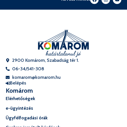
2900 Komárom, Szabadság tér 1.
06-34/541-308
komarom@komarom.hu
Belépés
Komárom
Elérhetőségek
e-ügyintézés
Ügyfélfogadási órák