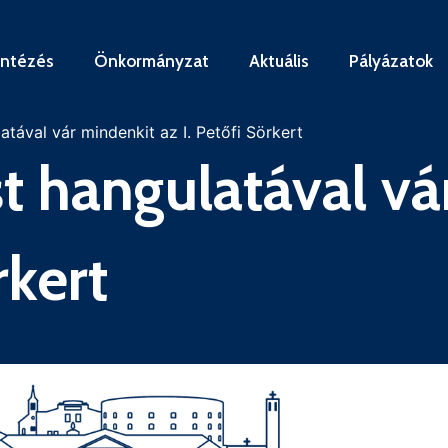
intézés
Önkormányzat
Aktuális
Pályázatok
tával vár mindenkit az I. Petőfi Sörkert
t hangulatával vá
rkert