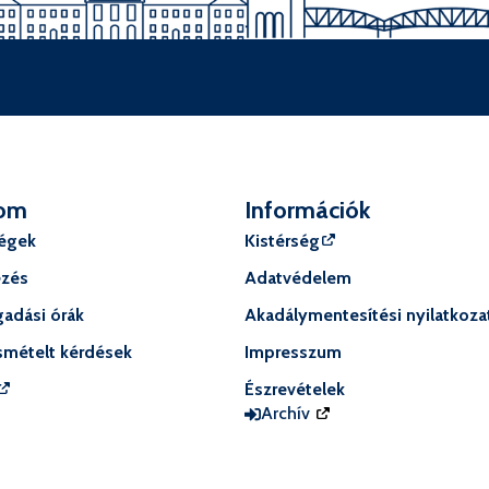
om
Információk
ségek
Kistérség
ézés
Adatvédelem
adási órák
Akadálymentesítési nyilatkoza
smételt kérdések
Impresszum
Észrevételek
Archív