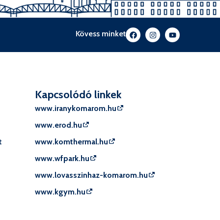
Kövess minket
Kapcsolódó linkek
www.iranykomarom.hu
www.erod.hu
t
www.komthermal.hu
www.wfpark.hu
www.lovasszinhaz-komarom.hu
www.kgym.hu