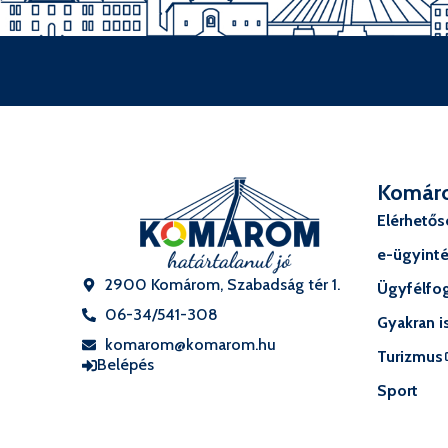
Komár
Elérhető
e-ügyint
2900 Komárom, Szabadság tér 1.
Ügyfélfog
06-34/541-308
Gyakran i
komarom@komarom.hu
Turizmus
Belépés
Sport