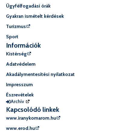
Ügyfélfogadási órák
Gyakran ismételt kérdések
Turizmus
Sport
Információk
Kistérség
Adatvédelem
Akadálymentesítési nyilatkozat
Impresszum
Észrevételek
Archív
Kapcsolódó linkek
www.iranykomarom.hu
www.erod.hu