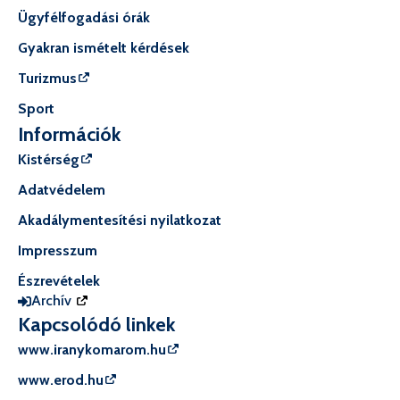
Ügyfélfogadási órák
Gyakran ismételt kérdések
Turizmus
Sport
Információk
Kistérség
Adatvédelem
Akadálymentesítési nyilatkozat
Impresszum
Észrevételek
Archív
Kapcsolódó linkek
www.iranykomarom.hu
www.erod.hu