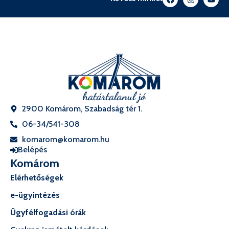
2900 Komárom, Szabadság tér 1.
06-34/541-308
komarom@komarom.hu
Belépés
Komárom
Elérhetőségek
e-ügyintézés
Ügyfélfogadási órák