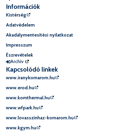
Információk
Kistérség
Adatvédelem
Akadálymentesítési nyilatkozat
Impresszum
Észrevételek
Archív
Kapcsolódó linkek
www.iranykomarom.hu
www.erod.hu
www.komthermal.hu
www.wfpark.hu
www.lovasszinhaz-komarom.hu
www.kgym.hu