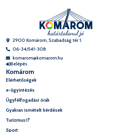
2900 Komárom, Szabadság tér 1.
06-34/541-308
komarom@komarom.hu
Belépés
Komárom
Elérhetőségek
e-ügyintézés
Ügyfélfogadási órák
Gyakran ismételt kérdések
Turizmus
Sport