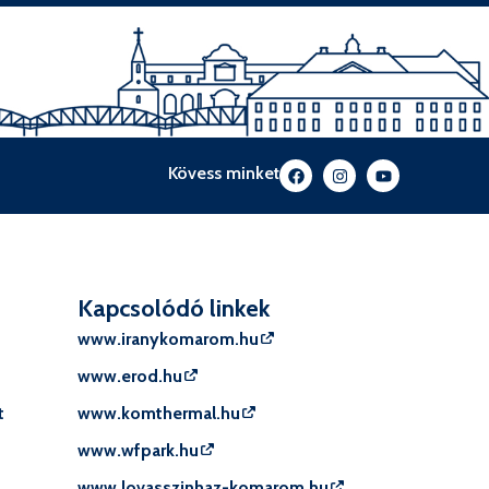
Kövess minket
Kapcsolódó linkek
www.iranykomarom.hu
www.erod.hu
t
www.komthermal.hu
www.wfpark.hu
www.lovasszinhaz-komarom.hu