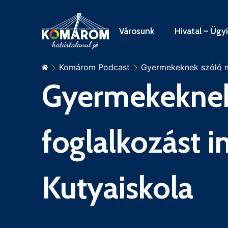
Városunk
Hivatal – Ügy
Komárom Podcast
Gyermekeknek szóló mo
Gyermekeknek
foglalkozást i
Kutyaiskola