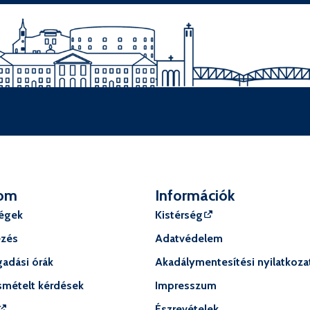
om
Információk
ségek
Kistérség
ézés
Adatvédelem
adási órák
Akadálymentesítési nyilatkoza
smételt kérdések
Impresszum
Észrevételek