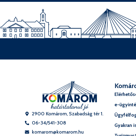
Komár
Elérhető
e-ügyint
2900 Komárom, Szabadság tér 1.
Ügyfélfog
06-34/541-308
Gyakran i
komarom@komarom.hu
Turizmus