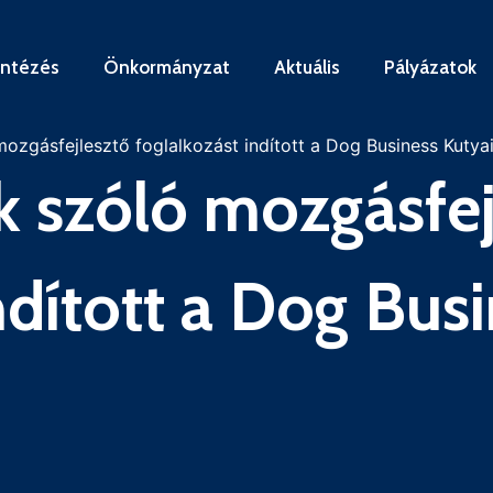
intézés
Önkormányzat
Aktuális
Pályázatok
zgásfejlesztő foglalkozást indított a Dog Business Kutya
 szóló mozgásfej
ndított a Dog Bus