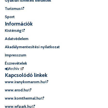
Gyakran ismételt kérdések
Turizmus
Sport
Információk
Kistérség
Adatvédelem
Akadálymentesítési nyilatkozat
Impresszum
Észrevételek
Archív
Kapcsolódó linkek
www.iranykomarom.hu
www.erod.hu
www.komthermal.hu
www.wfpark.hu