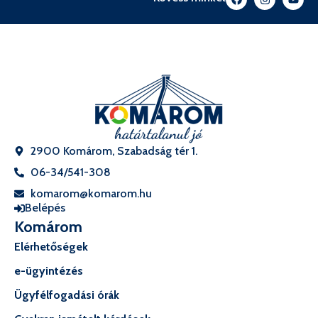
2900 Komárom, Szabadság tér 1.
06-34/541-308
komarom@komarom.hu
Belépés
Komárom
Elérhetőségek
e-ügyintézés
Ügyfélfogadási órák